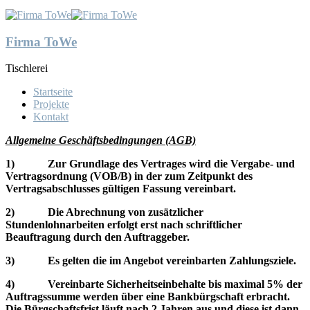
Firma ToWe
Tischlerei
Startseite
Projekte
Kontakt
Allgemeine Geschäftsbedingungen (AGB)
1) Zur Grundlage des Vertrages wird die Vergabe- und
Vertragsordnung (VOB/B) in der zum Zeitpunkt des
Vertragsabschlusses gültigen Fassung vereinbart.
2) Die Abrechnung von zusätzlicher
Stundenlohnarbeiten erfolgt erst nach schriftlicher
Beauftragung durch den Auftraggeber.
3) Es gelten die im Angebot vereinbarten Zahlungsziele.
4) Vereinbarte Sicherheitseinbehalte bis maximal 5% der
Auftragssumme werden über eine Bankbürgschaft erbracht.
Die Bürgschaftsfrist läuft nach 2 Jahren aus und diese ist dann