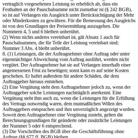
vertraglich vorgesehenen Leistung so erheblich ab, dass ein
Festhalten an der Pauschalsumme nicht zumutbar ist (§ 242 BGB),
so ist auf Verlangen ein Ausgleich unter Berücksichtigung der Mehr
oder Minderkosten zu gewähren. Für die Bemessung des Ausgleichs
ist von den Grundlagen der Preisermittlung auszugehen. Die
Nummern 4, 5 und 6 bleiben unberührt.
(2) Wenn nichts anderes vereinbart ist, gilt Absatz 1 auch für
Pauschalsummen, die für Teile der Leistung vereinbart sind;
Nummer 3 Abs. 4 bleibt unberührt.
8. (1) Leistungen, die der Auftragnehmer ohne Auftrag oder unter
eigenmächtiger Abweichung vom Auftrag ausführt, werden nicht
vergütet. Der Auftragnehmer hat sie auf Verlangen innerhalb einer
angemessenen Frist zu beseitigen; sonst kann es auf seine Kosten
geschehen. Er haftet außerdem für andere Schäden, die dem
Auftraggeber hieraus entstehen.
(2) Eine Vergütung steht dem Auftragnehmer jedoch zu, wenn der
Auftraggeber solche Leistungen nachträglich anerkennt. Eine
Vergütung steht ihm auch zu, wenn die Leistungen für die Erfüllung
des Vertrags notwendig waren, dem mutmaßlichen Willen des
Auftraggebers entsprachen und ihm unverzüglich angezeigt wurden.
Soweit dem Auftragnehmer eine Vergütung zusteht, gelten die
Berechnungsgrundlagen für geänderte oder zusätzliche Leistungen
der Nummer 5 oder 6 entsprechend.
(3) Die Vorschriften des BGB über die Geschäftsführung ohne
Auftrag (§§ 677 ff. BGB) bleiben