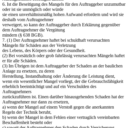
6. Ist die Beseitigung des Mangels für den Auftraggeber unzumutbar
oder ist sie unmöglich oder würde
sie einen unverhältnismäßig hohen Aufwand erfordern und wird sie
deshalb vom Auftragnehmer
verweigert, so kann der Auftraggeber durch Erklärung gegenüber
dem Auftragnehmer die Vergütung
mindern (§ 638 BGB).
7. (1) Der Auftragnehmer haftet bei schuldhaft verursachten
Mängeln für Schäden aus der Verletzung
des Lebens, des Körpers oder der Gesundheit.
(2) Bei vorsätzlich oder grob fahrlässig verursachten Mängeln haftet
er für alle Schäden.
(3) Im Übrigen ist dem Auftraggeber der Schaden an der baulichen
Anlage zu ersetzen, zu deren
Herstellung, Instandhaltung oder Änderung die Leistung dient,
wenn ein wesentlicher Mangel vorliegt, der die Gebrauchsfähigkeit
erheblich beeinträchtigt und auf ein Verschulden des
Auftragnehmers
zurückzuführen ist. Einen darüber hinausgehenden Schaden hat der
Auftragnehmer nur dann zu ersetzen,
a) wenn der Mangel auf einem Verstoß gegen die anerkannten
Regeln der Technik beruht,
b) wenn der Mangel in dem Fehlen einer vertraglich vereinbarten
Beschaffenheit besteht oder
c) soweit der Auftragnehmer den Schaden durch Versicherung