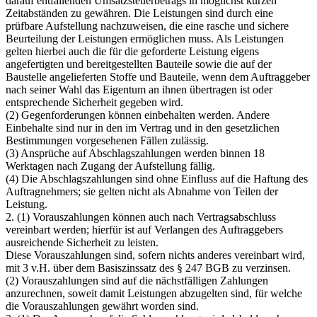
darauf entfallenden Umsatzsteuerbetrags in möglichst kurzen
Zeitabständen zu gewähren. Die Leistungen sind durch eine
prüfbare Aufstellung nachzuweisen, die eine rasche und sichere
Beurteilung der Leistungen ermöglichen muss. Als Leistungen
gelten hierbei auch die für die geforderte Leistung eigens
angefertigten und bereitgestellten Bauteile sowie die auf der
Baustelle angelieferten Stoffe und Bauteile, wenn dem Auftraggeber
nach seiner Wahl das Eigentum an ihnen übertragen ist oder
entsprechende Sicherheit gegeben wird.
(2) Gegenforderungen können einbehalten werden. Andere
Einbehalte sind nur in den im Vertrag und in den gesetzlichen
Bestimmungen vorgesehenen Fällen zulässig.
(3) Ansprüche auf Abschlagszahlungen werden binnen 18
Werktagen nach Zugang der Aufstellung fällig.
(4) Die Abschlagszahlungen sind ohne Einfluss auf die Haftung des
Auftragnehmers; sie gelten nicht als Abnahme von Teilen der
Leistung.
2. (1) Vorauszahlungen können auch nach Vertragsabschluss
vereinbart werden; hierfür ist auf Verlangen des Auftraggebers
ausreichende Sicherheit zu leisten.
Diese Vorauszahlungen sind, sofern nichts anderes vereinbart wird,
mit 3 v.H. über dem Basiszinssatz des § 247 BGB zu verzinsen.
(2) Vorauszahlungen sind auf die nächstfälligen Zahlungen
anzurechnen, soweit damit Leistungen abzugelten sind, für welche
die Vorauszahlungen gewährt worden sind.