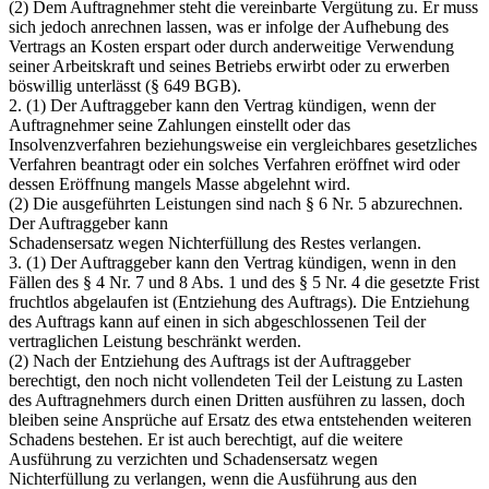
(2) Dem Auftragnehmer steht die vereinbarte Vergütung zu. Er muss
sich jedoch anrechnen lassen, was er infolge der Aufhebung des
Vertrags an Kosten erspart oder durch anderweitige Verwendung
seiner Arbeitskraft und seines Betriebs erwirbt oder zu erwerben
böswillig unterlässt (§ 649 BGB).
2. (1) Der Auftraggeber kann den Vertrag kündigen, wenn der
Auftragnehmer seine Zahlungen einstellt oder das
Insolvenzverfahren beziehungsweise ein vergleichbares gesetzliches
Verfahren beantragt oder ein solches Verfahren eröffnet wird oder
dessen Eröffnung mangels Masse abgelehnt wird.
(2) Die ausgeführten Leistungen sind nach § 6 Nr. 5 abzurechnen.
Der Auftraggeber kann
Schadensersatz wegen Nichterfüllung des Restes verlangen.
3. (1) Der Auftraggeber kann den Vertrag kündigen, wenn in den
Fällen des § 4 Nr. 7 und 8 Abs. 1 und des § 5 Nr. 4 die gesetzte Frist
fruchtlos abgelaufen ist (Entziehung des Auftrags). Die Entziehung
des Auftrags kann auf einen in sich abgeschlossenen Teil der
vertraglichen Leistung beschränkt werden.
(2) Nach der Entziehung des Auftrags ist der Auftraggeber
berechtigt, den noch nicht vollendeten Teil der Leistung zu Lasten
des Auftragnehmers durch einen Dritten ausführen zu lassen, doch
bleiben seine Ansprüche auf Ersatz des etwa entstehenden weiteren
Schadens bestehen. Er ist auch berechtigt, auf die weitere
Ausführung zu verzichten und Schadensersatz wegen
Nichterfüllung zu verlangen, wenn die Ausführung aus den